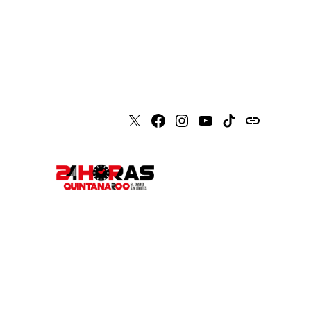
X
Faceboook
Instagram
Youtube
Tiktok
issuu