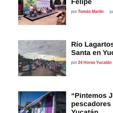
Felipe
por
Tomás Martín
j
Río Lagarto
Santa en Yu
por
24 Horas Yucatán
“Pintemos J
pescadores 
Yucatán