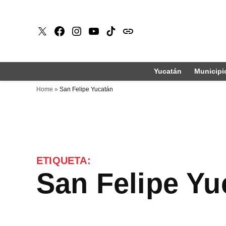
Saltar
al
X
Faceboook
Instagram
Youtube
Tiktok
issuu
contenido
Yucatán
Municipi
Home
»
San Felipe Yucatán
ETIQUETA:
San Felipe Y