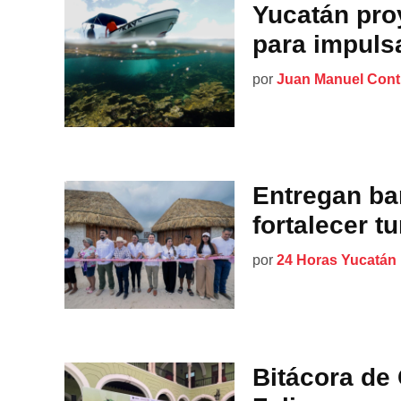
Yucatán proy
para impuls
por
Juan Manuel Cont
Entregan ba
fortalecer t
por
24 Horas Yucatán
Bitácora de