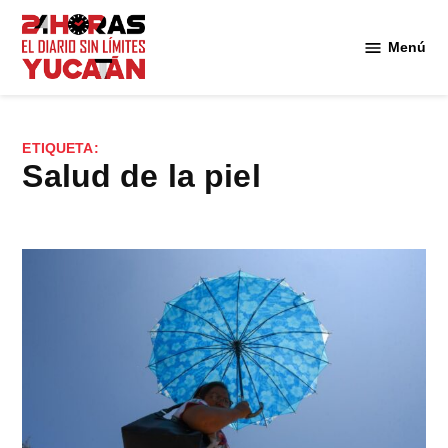
Saltar
al
Menú
Diario
contenido
24
Horas
Yucatán
ETIQUETA:
salud de la piel