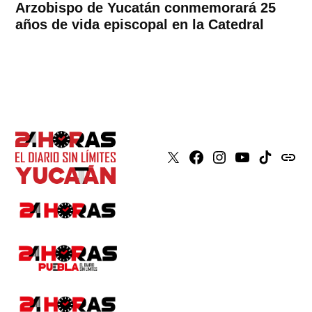
Arzobispo de Yucatán conmemorará 25
años de vida episcopal en la Catedral
X
Faceboook
Instagram
Youtube
Tiktok
issuu