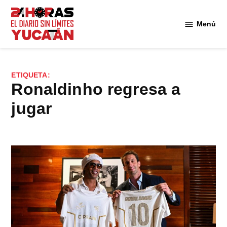
Saltar
al
Menú
Diario
contenido
24
Horas
Yucatán
ETIQUETA:
Ronaldinho regresa a
jugar