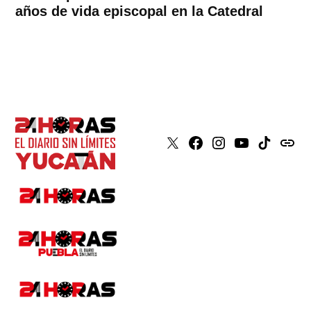
años de vida episcopal en la Catedral
X
Faceboook
Instagram
Youtube
Tiktok
issuu