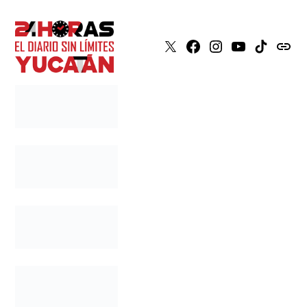
X
Faceboook
Instagram
Youtube
Tiktok
issuu