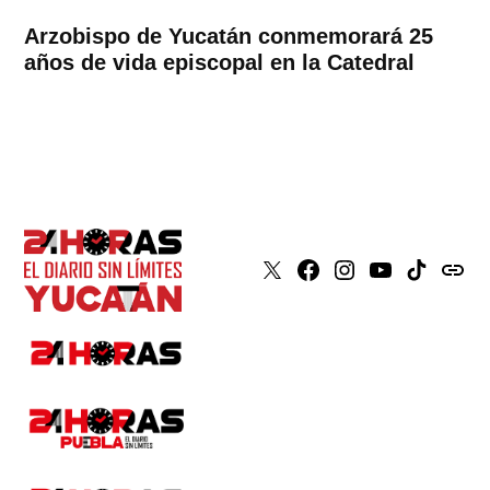
Arzobispo de Yucatán conmemorará 25
años de vida episcopal en la Catedral
X
Faceboook
Instagram
Youtube
Tiktok
issuu