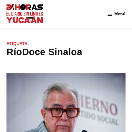
Saltar
al
Menú
Diario
contenido
24
Horas
Yucatán
ETIQUETA:
RíoDoce Sinaloa