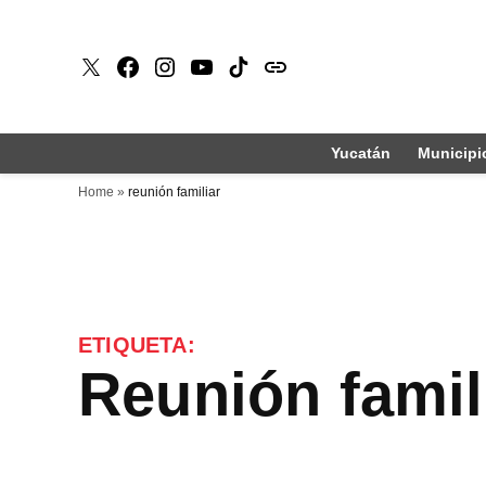
Saltar
al
X
Faceboook
Instagram
Youtube
Tiktok
issuu
contenido
Yucatán
Municipi
Home
»
reunión familiar
ETIQUETA:
reunión famil