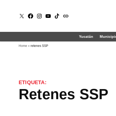
Saltar
al
X
Faceboook
Instagram
Youtube
Tiktok
issuu
contenido
Yucatán
Municipi
Home
»
retenes SSP
ETIQUETA:
retenes SSP