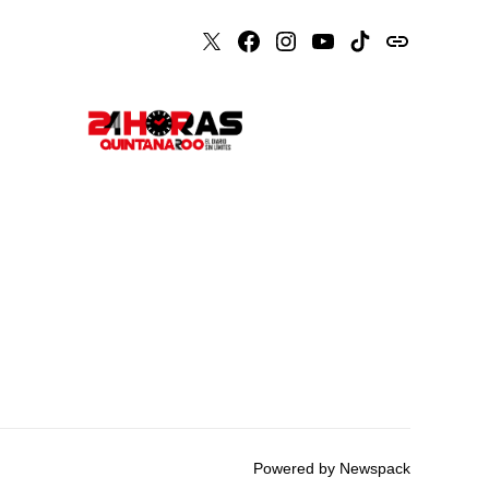
X
Faceboook
Instagram
Youtube
Tiktok
issuu
Powered by Newspack