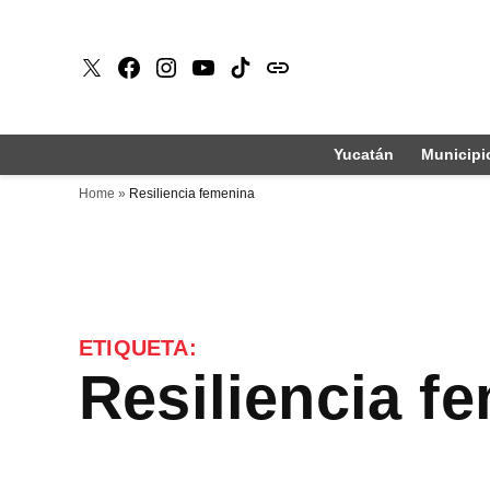
Saltar
al
X
Faceboook
Instagram
Youtube
Tiktok
issuu
contenido
Yucatán
Municipi
Home
»
Resiliencia femenina
ETIQUETA:
Resiliencia 