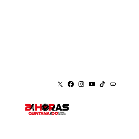
X
Faceboook
Instagram
Youtube
Tiktok
issuu