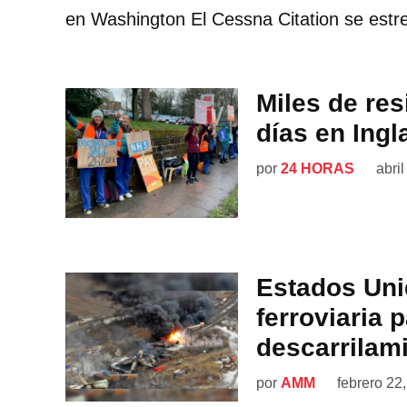
en Washington El Cessna Citation se estre
Miles de re
días en Ingl
por
24 HORAS
abri
Estados Uni
ferroviaria 
descarrilam
por
AMM
febrero 22