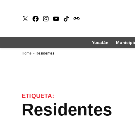
Saltar
al
X
Faceboook
Instagram
Youtube
Tiktok
issuu
contenido
Yucatán
Municipi
Home
»
Residentes
ETIQUETA:
Residentes