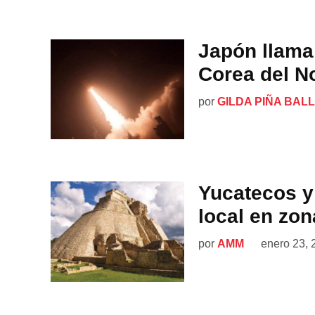
Japón llama
Corea del No
por
GILDA PIÑA BAL
Yucatecos y
local en zo
por
AMM
enero 23, 