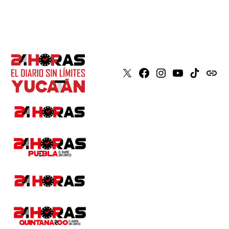
X
Faceboook
Instagram
Youtube
Tiktok
issuu