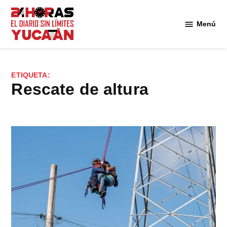
Saltar
al
Menú
Diario
contenido
24
Horas
Yucatán
ETIQUETA:
rescate de altura