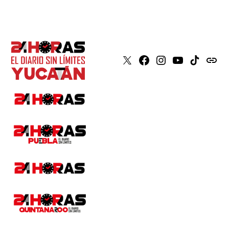
X
Faceboook
Instagram
Youtube
Tiktok
issuu