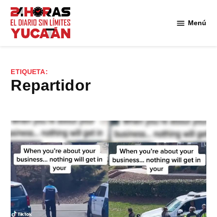
Saltar
al
Menú
Diario
contenido
24
Horas
Yucatán
ETIQUETA:
Repartidor