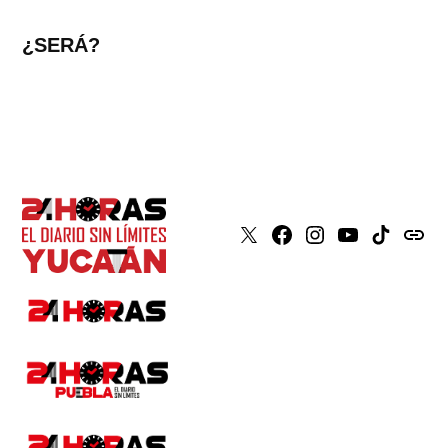
¿SERÁ?
X
Faceboook
Instagram
Youtube
Tiktok
issuu