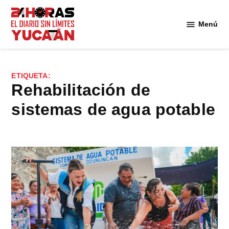
Saltar
al
Menú
Diario
contenido
24
Horas
Yucatán
ETIQUETA:
rehabilitación de
sistemas de agua potable