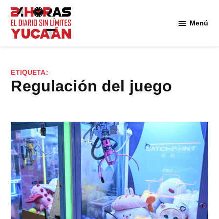
Saltar
al
Menú
Diario
contenido
24
Horas
Yucatán
ETIQUETA:
regulación del juego