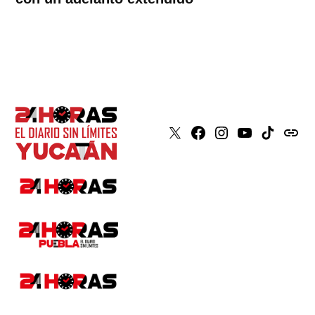
X
Faceboook
Instagram
Youtube
Tiktok
issuu