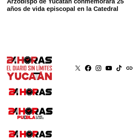
Arzobispo de Yucatán conmemorará 25
años de vida episcopal en la Catedral
X
Faceboook
Instagram
Youtube
Tiktok
issuu