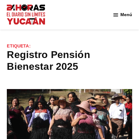
Saltar
al
Menú
Diario
contenido
24
Horas
Yucatán
ETIQUETA:
registro Pensión
Bienestar 2025