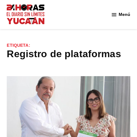
Saltar
al
Menú
Diario
contenido
24
Horas
Yucatán
ETIQUETA:
registro de plataformas