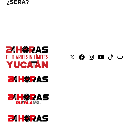
¿SERÁ?
X
Faceboook
Instagram
Youtube
Tiktok
issuu