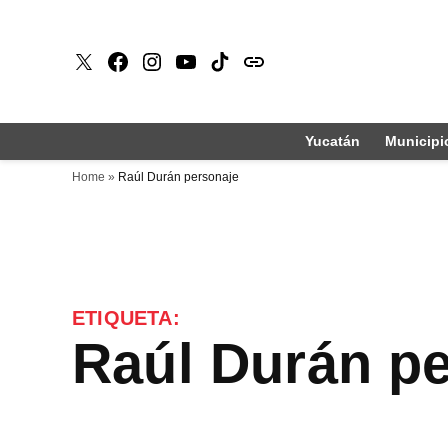
Saltar
al
X
Faceboook
Instagram
Youtube
Tiktok
issuu
contenido
Yucatán
Municipi
Home
»
Raúl Durán personaje
ETIQUETA:
Raúl Durán p