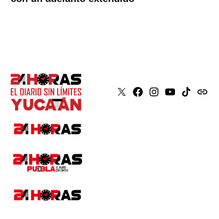
X
Faceboook
Instagram
Youtube
Tiktok
issuu