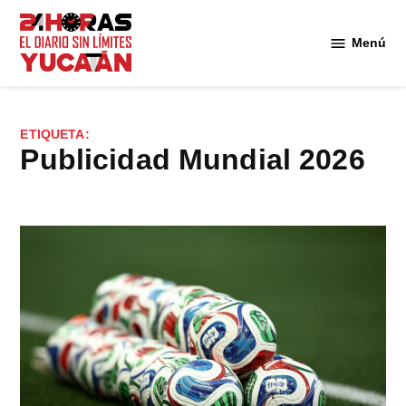
Saltar
al
Menú
Diario
contenido
24
Horas
Yucatán
ETIQUETA:
publicidad Mundial 2026