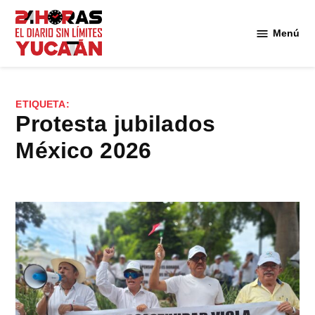
Saltar
al
Menú
Diario
contenido
24
Horas
Yucatán
ETIQUETA:
protesta jubilados
México 2026