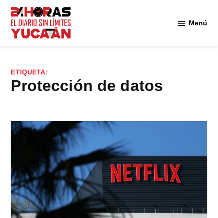
Saltar
al
Menú
Diario
contenido
24
Horas
Yucatán
ETIQUETA:
protección de datos