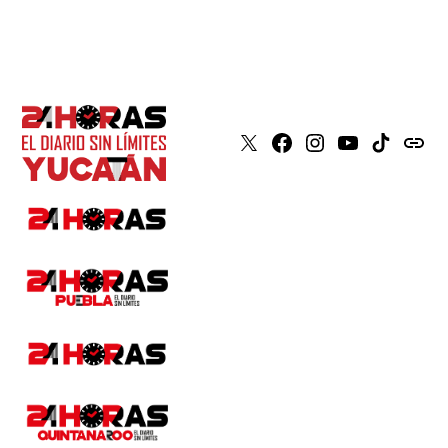
X
Faceboook
Instagram
Youtube
Tiktok
issuu