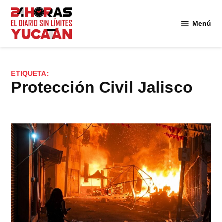
Saltar
al
Menú
Diario
contenido
24
Horas
Yucatán
ETIQUETA:
Protección Civil Jalisco