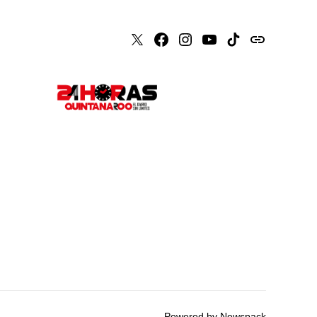
X
Faceboook
Instagram
Youtube
Tiktok
issuu
Powered by Newspack