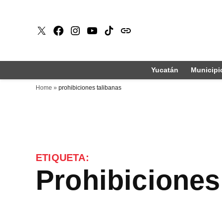
Saltar
al
X
Faceboook
Instagram
Youtube
Tiktok
issuu
contenido
Yucatán
Municipi
Home
»
prohibiciones talibanas
ETIQUETA:
prohibiciones