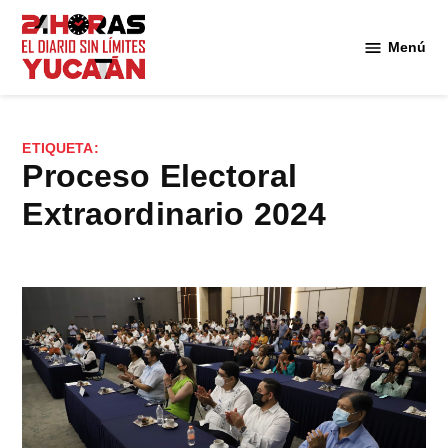
Saltar
al
Menú
Diario
contenido
24
Horas
Yucatán
ETIQUETA:
Proceso Electoral
Extraordinario 2024