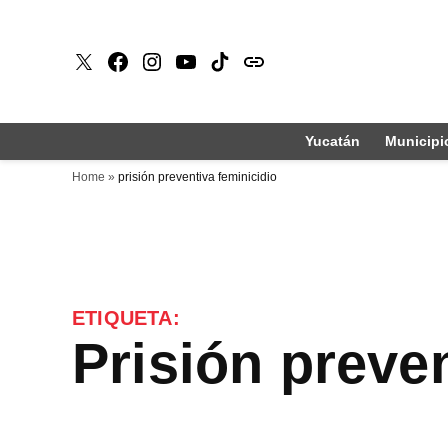
Saltar
al
X
Faceboook
Instagram
Youtube
Tiktok
issuu
contenido
Yucatán
Municipi
Home
»
prisión preventiva feminicidio
ETIQUETA:
prisión preve