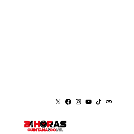
X
Faceboook
Instagram
Youtube
Tiktok
issuu