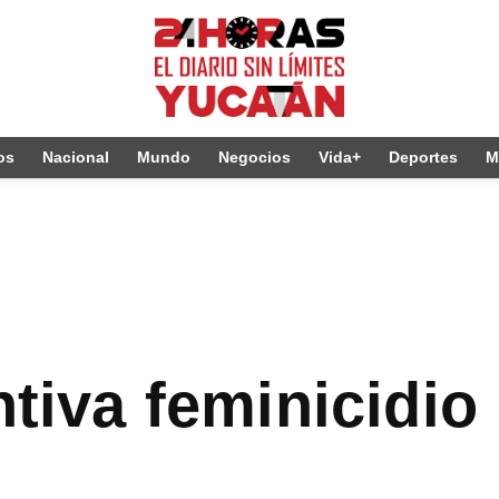
os
Nacional
Mundo
Negocios
Vida+
Deportes
M
ntiva feminicidio