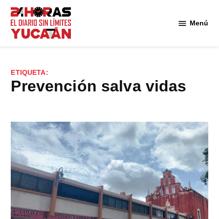
Saltar
al
Menú
Diario
contenido
24
Horas
Yucatán
ETIQUETA:
prevención salva vidas