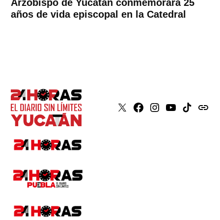
Arzobispo de Yucatán conmemorará 25
años de vida episcopal en la Catedral
X
Faceboook
Instagram
Youtube
Tiktok
issuu