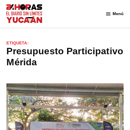
Saltar
al
Menú
Diario
contenido
24
Horas
Yucatán
ETIQUETA:
Presupuesto Participativo
Mérida