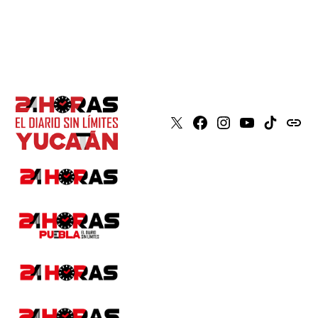
X
Faceboook
Instagram
Youtube
Tiktok
issuu