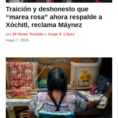
Traición y deshonesto que
“marea rosa” ahora respalde a
Xóchitl, reclama Máynez
por
24 Horas Yucatán
y
Jorge X. López
mayo 7, 2024