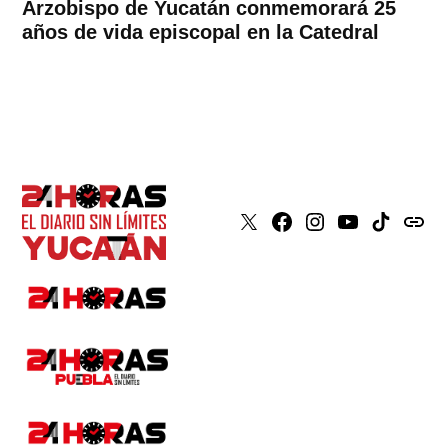
Arzobispo de Yucatán conmemorará 25
años de vida episcopal en la Catedral
X
Faceboook
Instagram
Youtube
Tiktok
issuu