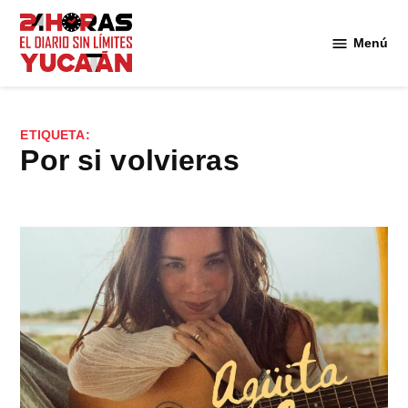
Saltar
al
Menú
Diario
contenido
24
Horas
Yucatán
ETIQUETA:
Por si volvieras