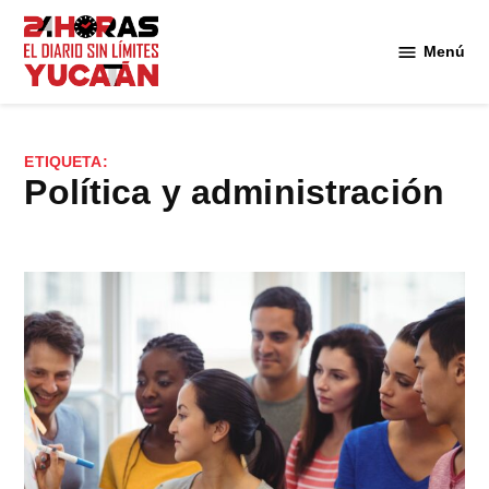
Saltar
al
Menú
Diario
contenido
24
Horas
Yucatán
ETIQUETA:
política y administración