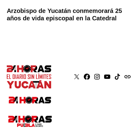
Arzobispo de Yucatán conmemorará 25
años de vida episcopal en la Catedral
X
Faceboook
Instagram
Youtube
Tiktok
issuu