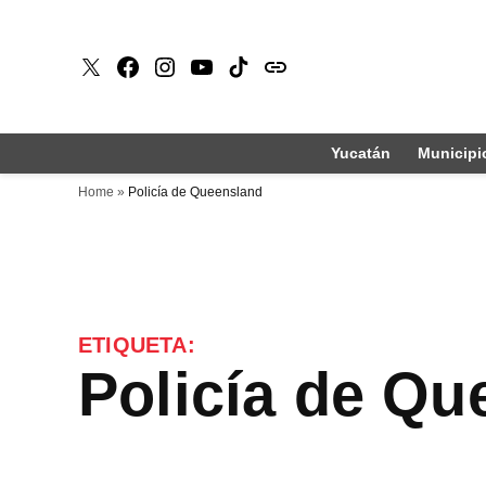
Saltar
al
X
Faceboook
Instagram
Youtube
Tiktok
issuu
contenido
Yucatán
Municipi
Home
»
Policía de Queensland
ETIQUETA:
Policía de Q