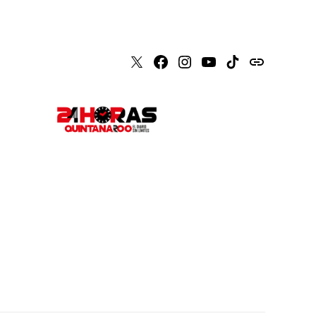
X
Faceboook
Instagram
Youtube
Tiktok
issuu