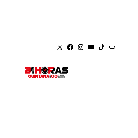
X
Faceboook
Instagram
Youtube
Tiktok
issuu