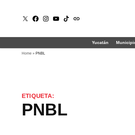
Saltar
al
X
Faceboook
Instagram
Youtube
Tiktok
issuu
contenido
Yucatán
Municipi
Home
»
PNBL
ETIQUETA:
PNBL