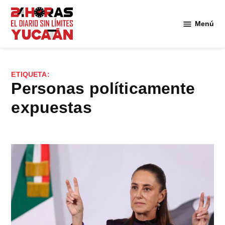
Saltar
al
Menú
Diario
contenido
24
Horas
Yucatán
ETIQUETA:
personas políticamente
expuestas