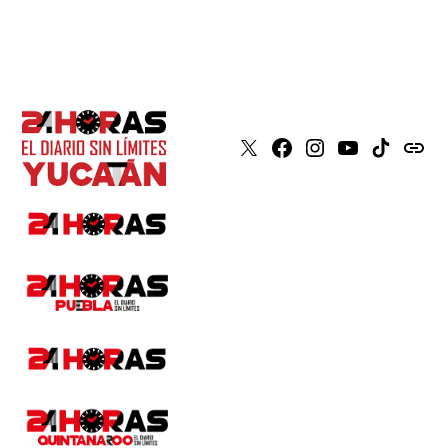
X
Faceboook
Instagram
Youtube
Tiktok
issuu