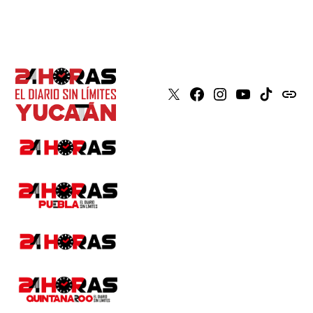
X
Faceboook
Instagram
Youtube
Tiktok
issuu