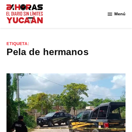
Saltar
al
Menú
Diario
contenido
24
Horas
Yucatán
ETIQUETA:
pela de hermanos