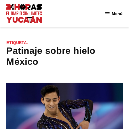
Saltar
al
Menú
Diario
contenido
24
Horas
Yucatán
ETIQUETA:
patinaje sobre hielo
México