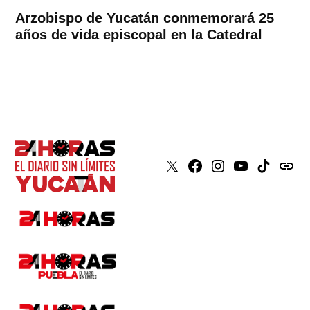
Arzobispo de Yucatán conmemorará 25
años de vida episcopal en la Catedral
X
Faceboook
Instagram
Youtube
Tiktok
issuu