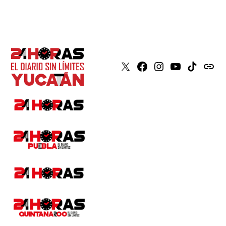
X
Faceboook
Instagram
Youtube
Tiktok
issuu