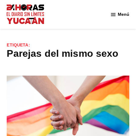
Saltar
al
Menú
Diario
contenido
24
Horas
Yucatán
ETIQUETA:
parejas del mismo sexo