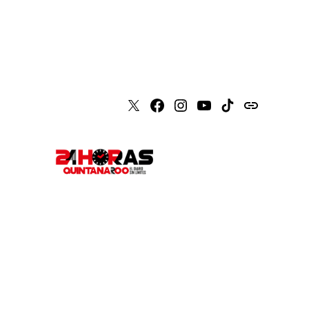
X
Faceboook
Instagram
Youtube
Tiktok
issuu