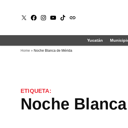
Saltar
al
X
Faceboook
Instagram
Youtube
Tiktok
issuu
contenido
Yucatán
Municipi
Home
»
Noche Blanca de Mérida
ETIQUETA:
Noche Blanca