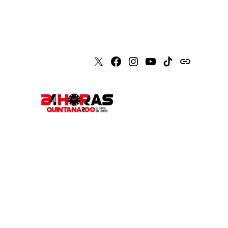
X
Faceboook
Instagram
Youtube
Tiktok
issuu