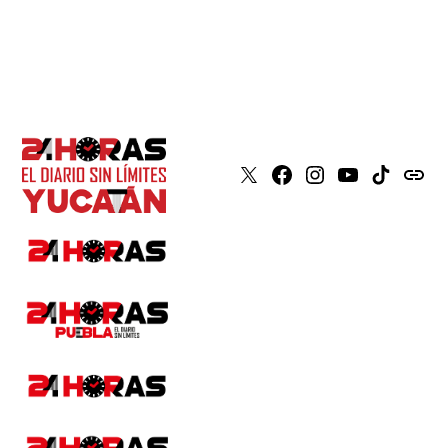
X
Faceboook
Instagram
Youtube
Tiktok
issuu