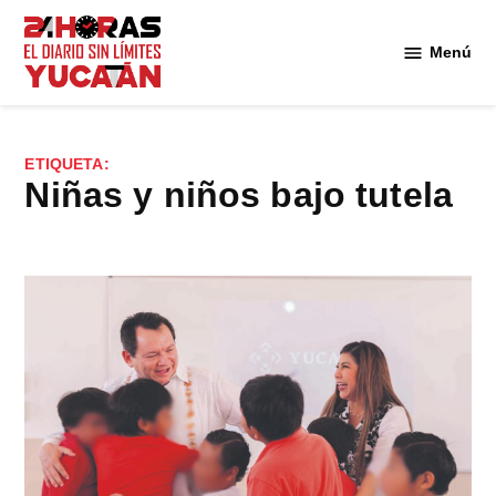
Saltar
al
Menú
Diario
contenido
24
Horas
Yucatán
ETIQUETA:
niñas y niños bajo tutela