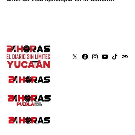
X
Faceboook
Instagram
Youtube
Tiktok
issuu