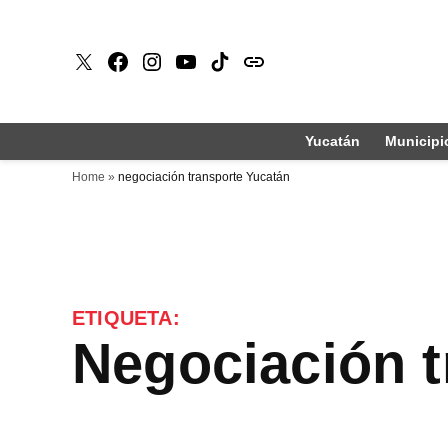
Saltar
al
X
Faceboook
Instagram
Youtube
Tiktok
issuu
contenido
Yucatán
Municipi
Home
»
negociación transporte Yucatán
ETIQUETA:
negociación 