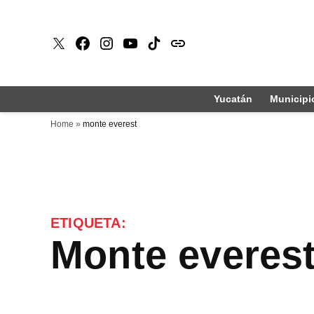
Saltar
al
X
Faceboook
Instagram
Youtube
Tiktok
issuu
contenido
Yucatán
Municipi
Home
»
monte everest
ETIQUETA:
monte everes