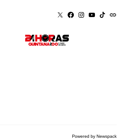
X
Faceboook
Instagram
Youtube
Tiktok
issuu
Powered by Newspack