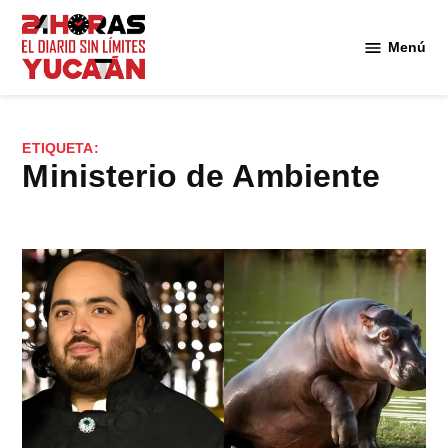
Saltar
al
Menú
Diario
contenido
24
Horas
Yucatán
ETIQUETA:
Ministerio de Ambiente