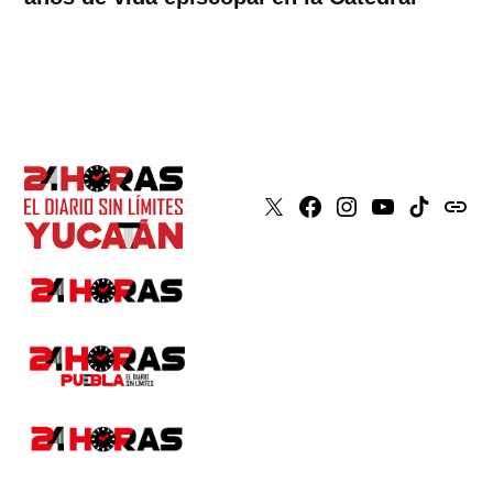
X
Faceboook
Instagram
Youtube
Tiktok
issuu