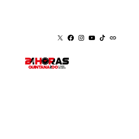
X
Faceboook
Instagram
Youtube
Tiktok
issuu