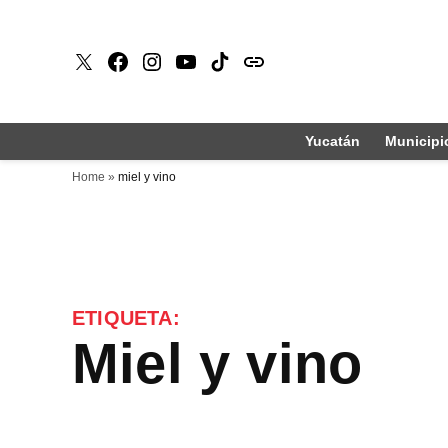
Saltar
al
X
Faceboook
Instagram
Youtube
Tiktok
issuu
contenido
Yucatán
Municipi
Home
»
miel y vino
ETIQUETA:
miel y vino