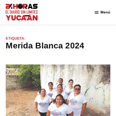
Saltar
al
Menú
Diario
contenido
24
Horas
Yucatán
ETIQUETA:
Merida Blanca 2024