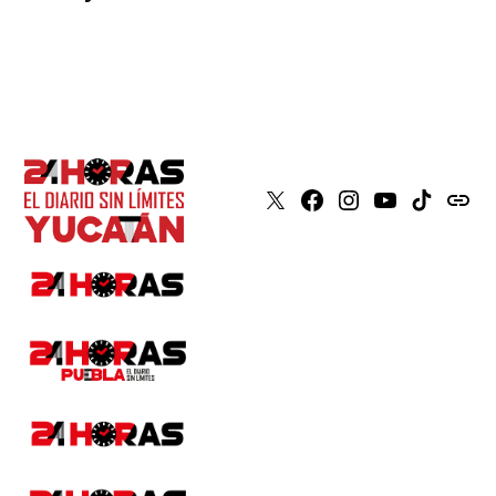
X
Faceboook
Instagram
Youtube
Tiktok
issuu