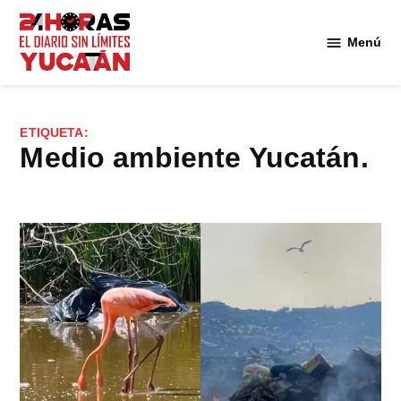
Saltar
al
Menú
Diario
contenido
24
Horas
Yucatán
ETIQUETA:
medio ambiente Yucatán.