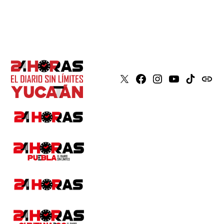
X
Faceboook
Instagram
Youtube
Tiktok
issuu