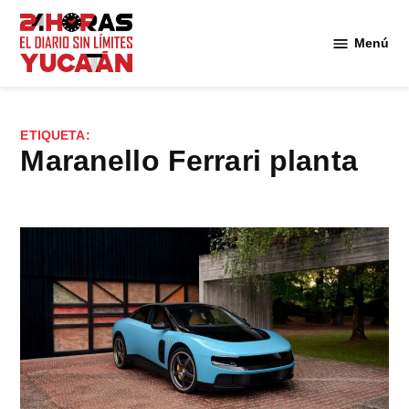
Saltar
al
Menú
Diario
contenido
24
Horas
Yucatán
ETIQUETA:
Maranello Ferrari planta