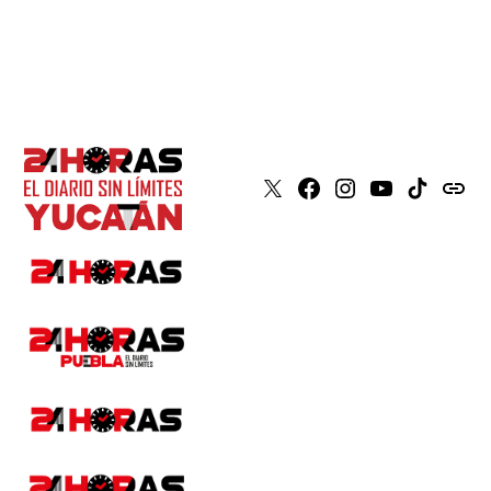
X
Faceboook
Instagram
Youtube
Tiktok
issuu