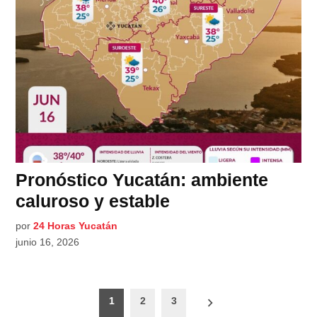
Pronóstico Yucatán: ambiente
caluroso y estable
por
24 Horas Yucatán
junio 16, 2026
Paginación
1
2
3