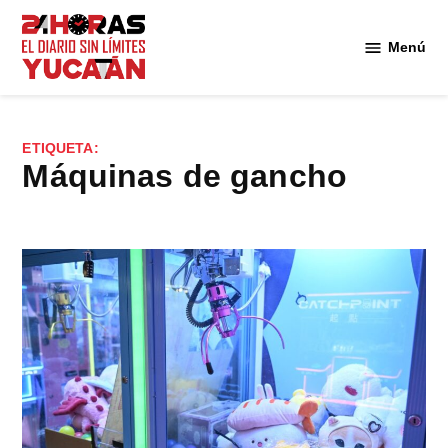
Saltar
al
Menú
Diario
contenido
24
Horas
Yucatán
ETIQUETA:
máquinas de gancho