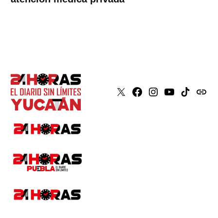
X
Faceboook
Instagram
Youtube
Tiktok
issuu