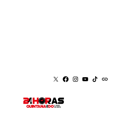
X
Faceboook
Instagram
Youtube
Tiktok
issuu