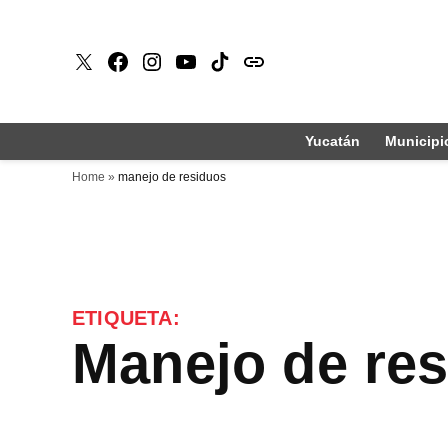
Saltar
al
X
Faceboook
Instagram
Youtube
Tiktok
issuu
contenido
Yucatán
Municipi
Home
»
manejo de residuos
ETIQUETA:
manejo de re