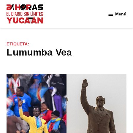
Saltar
al
Menú
Diario
contenido
24
Horas
Yucatán
ETIQUETA:
Lumumba Vea