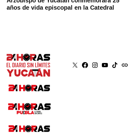
Arzobispo de Yucatán conmemorará 25
años de vida episcopal en la Catedral
X
Faceboook
Instagram
Youtube
Tiktok
issuu